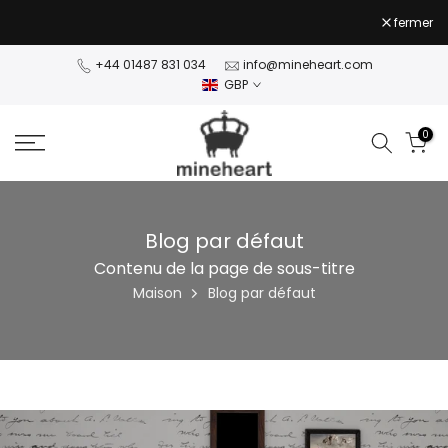
Passer
fermer
au
NaN jours NaN:NaN:NaN
NaN jours NaN:NaN:NaN
contenu
+44 01487 831 034
info@mineheart.com
GBP
0
Blog par défaut
Contenu de la page de sous-titre
Maison
Blog par défaut