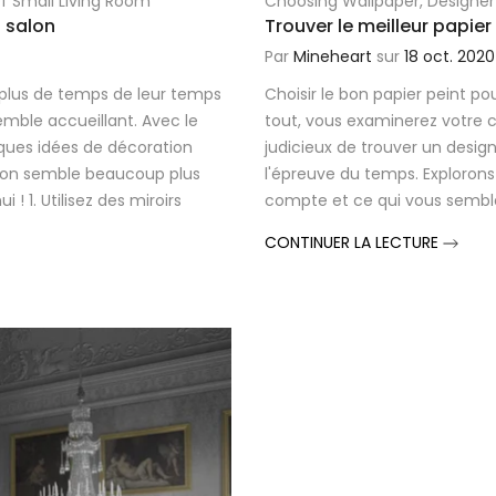
f Small Living Room
Choosing Wallpaper
,
Designer
t salon
Trouver le meilleur papier
Par
Mineheart
sur
18 oct. 2020
le plus de temps de leur temps
Choisir le bon papier peint po
emble accueillant. Avec le
tout, vous examinerez votre c
ques idées de décoration
judicieux de trouver un desig
salon semble beaucoup plus
l'épreuve du temps. Explorons 
 ! 1. Utilisez des miroirs
compte et ce qui vous semble
CONTINUER LA LECTURE