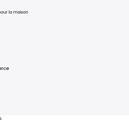
s
 pour la maison
rce
s.