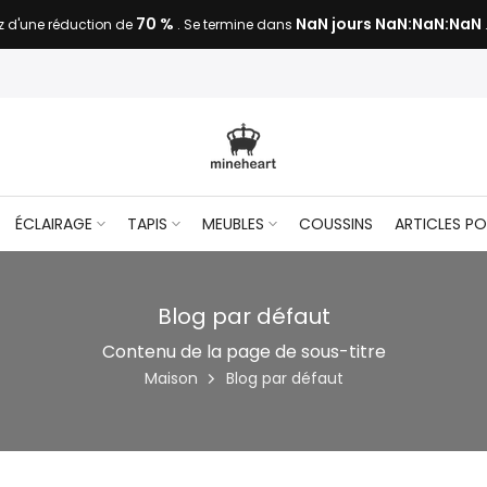
70 %
NaN jours NaN:NaN:NaN
NaN jours NaN:NaN:NaN
ez d'une réduction de
. Se termine dans
ÉCLAIRAGE
TAPIS
MEUBLES
COUSSINS
ARTICLES PO
Blog par défaut
Contenu de la page de sous-titre
Maison
Blog par défaut