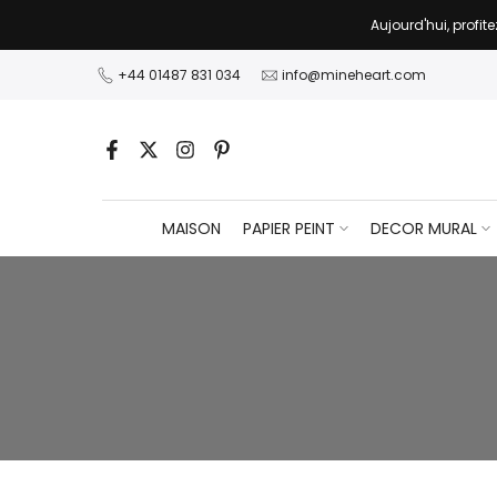
Passer
Aujourd'hui, profit
au
contenu
+44 01487 831 034
info@mineheart.com
MAISON
PAPIER PEINT
DECOR MURAL