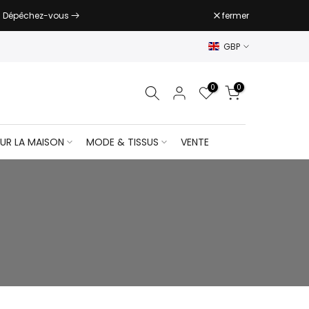
fermer
. Dépêchez-vous
GBP
0
0
UR LA MAISON
MODE & TISSUS
VENTE