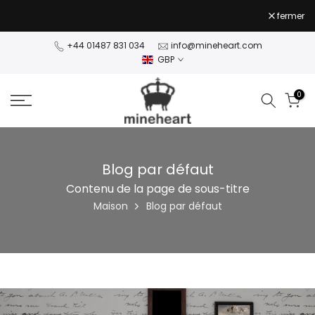
70 %
Aujourd'hui, profitez d'une réduction de
. Se termine
Passer
fermer
NaN jours NaN:NaN:NaN
NaN jours NaN:NaN:NaN
dans
. Dépêchez-vous
au
contenu
+44 01487 831 034
info@mineheart.com
GBP
0
Blog par défaut
Contenu de la page de sous-titre
Maison
Blog par défaut