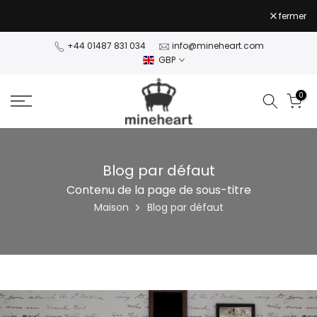
Passer
fermer
au
NaN jours NaN:NaN:NaN
NaN jours NaN:NaN:NaN
contenu
+44 01487 831 034
info@mineheart.com
GBP
0
Blog par défaut
Contenu de la page de sous-titre
Maison
Blog par défaut