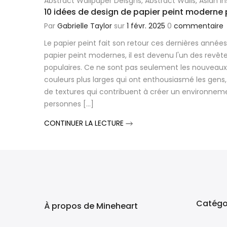
Abstract Wallpaper Deisgns
,
Abstract Walls
,
Asian I
10 idées de design de papier peint moderne
Par
Gabrielle Taylor
sur
1 févr. 2025
0
commentaire
Le papier peint fait son retour ces dernières années
papier peint modernes, il est devenu l'un des revê
populaires. Ce ne sont pas seulement les nouveaux
couleurs plus larges qui ont enthousiasmé les gens,
de textures qui contribuent à créer un environnemen
personnes [...]
CONTINUER LA LECTURE
Catégo
À propos de Mineheart