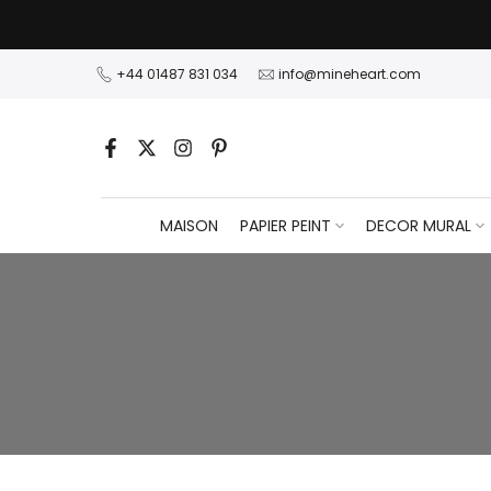
Passer
au
contenu
+44 01487 831 034
info@mineheart.com
MAISON
PAPIER PEINT
DECOR MURAL