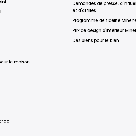
eint
Demandes de presse, d'influ
et d'affiliés
l
Programme de fidélité Mineh
e
Prix de design d'intérieur Min
Des biens pour le bien
s
 pour la maison
rce