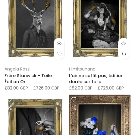
Angela Rossi
Himitsuhana
Frère Stanwick - Toile
L'air ne suffit pas, édition
Édition Or
dorée sur toile
£82.00 GBP
–
£726.00 GBP
£82.00 GBP
–
£726.00 GBP