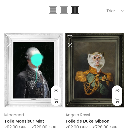
Trier
Mineheart
Angela Rossi
Toile Monsieur Mint
Toile de Duke Gibson
£82.00 GBP
–
£726.00 GBP
£82.00 GBP
–
£726.00 GBP