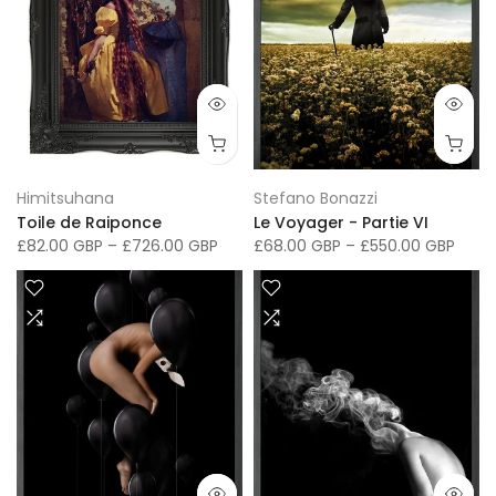
Himitsuhana
Stefano Bonazzi
Toile de Raiponce
Le Voyager - Partie VI
£82.00 GBP
–
£726.00 GBP
£68.00 GBP
–
£550.00 GBP