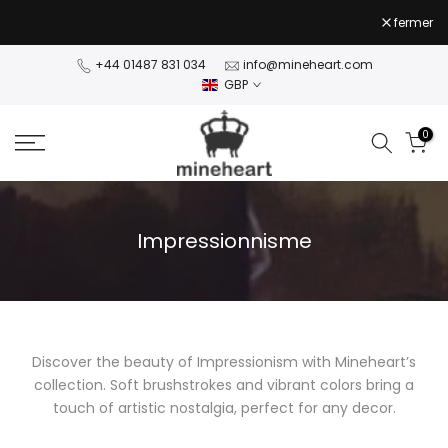
Passer
fermer
au
NaN jours NaN:NaN:NaN
NaN jours NaN:NaN:NaN
contenu
+44 01487 831 034
info@mineheart.com
GBP
0
Impressionnisme
Discover the beauty of Impressionism with Mineheart’s
collection. Soft brushstrokes and vibrant colors bring a
touch of artistic nostalgia, perfect for any decor.