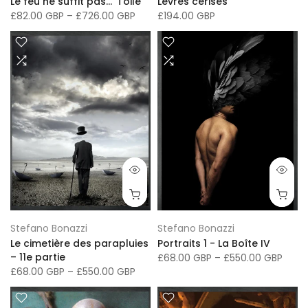
Le feu ne suffit pas...' Toile
Lèvres cerises
£82.00 GBP
–
£726.00 GBP
£194.00 GBP
Stefano Bonazzi
Stefano Bonazzi
Le cimetière des parapluies
Portraits 1 - La Boîte IV
– 11e partie
£68.00 GBP
–
£550.00 GBP
£68.00 GBP
–
£550.00 GBP