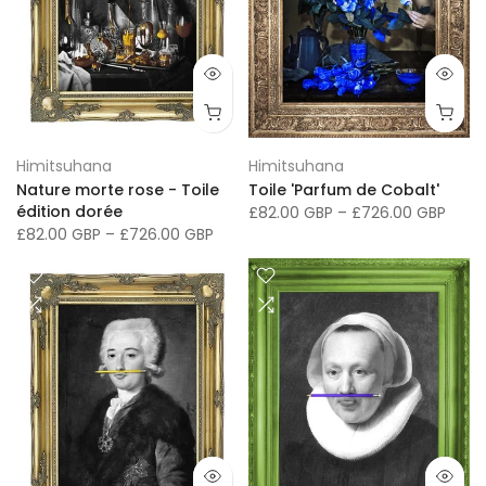
Himitsuhana
Himitsuhana
Nature morte rose - Toile
Toile 'Parfum de Cobalt'
édition dorée
£82.00 GBP
–
£726.00 GBP
£82.00 GBP
–
£726.00 GBP