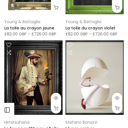
Young & Battaglia
Young & Battaglia
La toile au crayon jaune
La toile du crayon violet
£82.00 GBP
–
£726.00 GBP
£82.00 GBP
–
£726.00 GBP
Ouvrir la barre latérale
Himitsuhana
Stefano Bonazzi