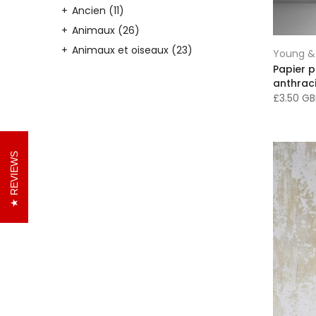
Ancien
(11)
Animaux
(26)
Animaux et oiseaux
(23)
Young & 
Papier p
Appliques murales
(6)
anthrac
Armoires/Rangements
(6)
£3.50 G
Art mural
(303)
Art mural par style
(265)
Art mural par sujet
(266)
REVIEWS
Articles pour la maison
(448)
Bande
(12)
Bibliothèque
(16)
Botanique
(19)
Brique
(4)
Bureau
(228)
Chambre de garçons
(92)
Chambre à coucher
(295)