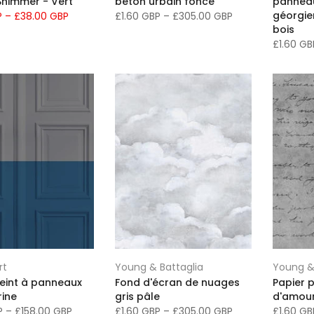
Shimmer - Vert
béton urbain foncé
panneau
géorgie
P
–
£38.00 GBP
£1.60 GBP
–
£305.00 GBP
bois
£1.60 G
rt
Young & Battaglia
Young &
peint à panneaux
Fond d'écran de nuages ​​
Papier p
rine
gris pâle
d'amour
BP
–
£158.00 GBP
£1.60 GBP
–
£305.00 GBP
£1.60 G