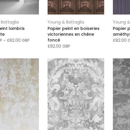
Battaglia
Young & Battaglia
Young &
eint lambris
Papier peint en boiseries
Papier p
ite
victoriennes en chêne
améthy
foncé
BP
–
£82.00 GBP
£82.00 
£82.00 GBP