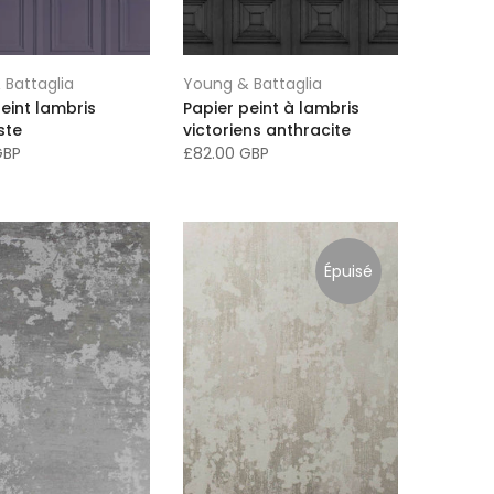
 Battaglia
Young & Battaglia
eint lambris
Papier peint à lambris
ste
victoriens anthracite
GBP
£82.00 GBP
Épuisé