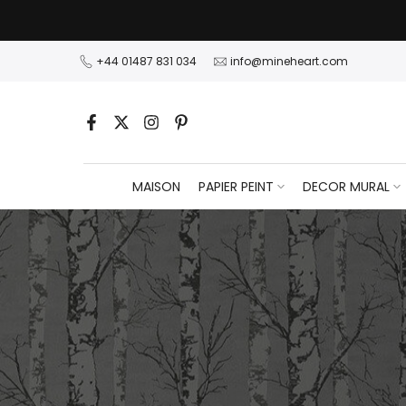
Passer
au
contenu
+44 01487 831 034
info@mineheart.com
MAISON
PAPIER PEINT
DECOR MURAL