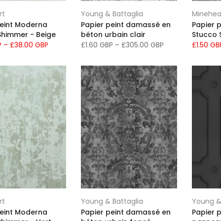
rt
Young & Battaglia
Minehea
peint Moderna
Papier peint damassé en
Papier 
Shimmer - Beige
béton urbain clair
Stucco 
P
–
£38.00 GBP
£1.60 GBP
–
£305.00 GBP
£1.50 G
rt
Young & Battaglia
Young &
peint Moderna
Papier peint damassé en
Papier p