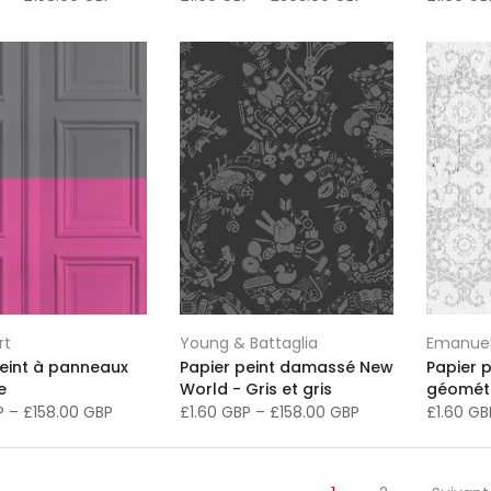
rt
Young & Battaglia
Emanuel
peint à panneaux
Papier peint damassé New
Papier 
e
World - Gris et gris
géomét
BP
–
£158.00 GBP
£1.60 GBP
–
£158.00 GBP
£1.60 G