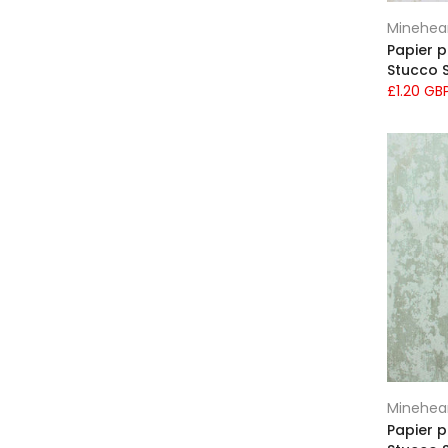
Classique
(105)
Minehea
Contemporain
(180)
Papier 
Stucco 
Couloir et palier
(236)
£1.20 GB
Coussins
(61)
Cuisine
(238)
Célèbre
(42)
Damassé
(22)
Décor en or
(20)
Décor gris foncé
(5)
Décor noir
(20)
Décor noir et blanc
(17)
Décor sombre
(29)
Décoration de chambre de fille
(77)
Décoration de chambre de garçon
(45)
Minehea
Décoration inspirée des animaux
Papier 