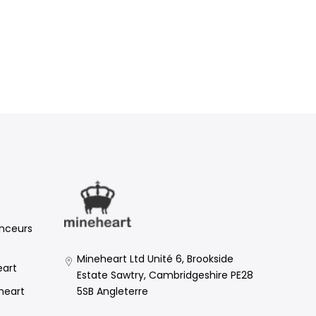
enceurs
Mineheart Ltd Unité 6, Brookside
eart
Estate Sawtry, Cambridgeshire PE28
5SB Angleterre
eheart