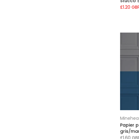
Stucco 
(31)
£1.20 GB
Décoration murale par pièce
(254)
Décoration printanière fraiche
(46)
Effet Bois
(20)
Effet marbre
(10)
Effet tuile
(5)
Figuratif
(230)
Floral Art
(7)
Floral et feuillu
(37)
Fond d'écran bleu
(46)
Fond d'écran Chesterfield
(6)
Fond d'écran de plumes
(13)
Fond d'écran noir
(24)
Fond d'écran noir et blanc
(16)
Minehea
Fond d'écran pour adolescents
(6)
Papier 
gris/ma
Fond d'écran rose
(35)
£1.60 G