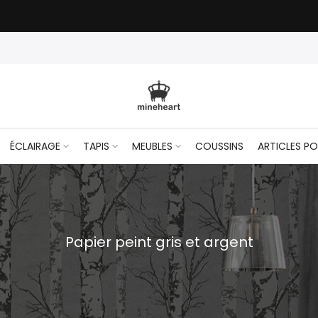
NaN jours NaN:NaN:NaN
NaN jours NaN:NaN:NaN
ÉCLAIRAGE
TAPIS
MEUBLES
COUSSINS
ARTICLES PO
Papier peint gris et argent