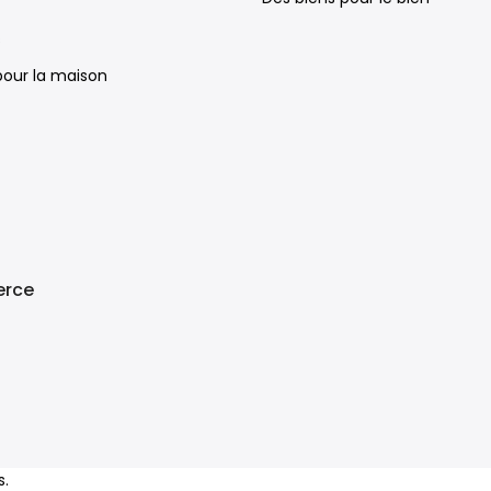
s
 pour la maison
rce
s.