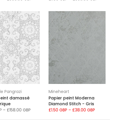
e Pangrazi
Mineheart
peint damassé
Papier peint Moderna
rique
Diamond Stitch - Gris
BP
–
£158.00 GBP
£1.50 GBP
–
£38.00 GBP