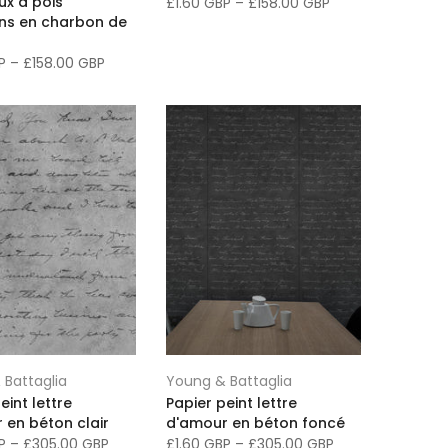
x à pois
£1.60 GBP
–
£158.00 GBP
ns en charbon de
BP
–
£158.00 GBP
 Battaglia
Young & Battaglia
eint lettre
Papier peint lettre
 en béton clair
d'amour en béton foncé
BP
–
£305.00 GBP
£1.60 GBP
–
£305.00 GBP