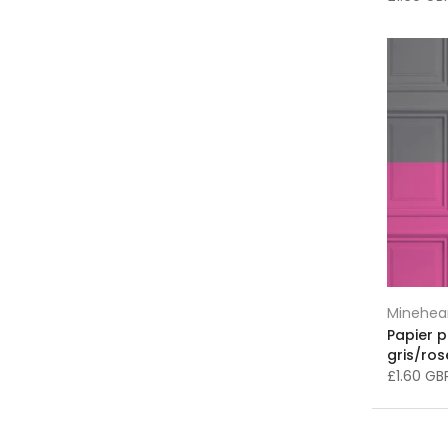
Fond d'écran violet
(10)
Géométrique
(49)
Home & Garden > Decor > Artwork >
Posters, Prints, & Visual Artwork
(2)
Horloges
(1)
Impressionnisme
(58)
Impressions encadrées
(216)
Impressions sur toile
(234)
Inspiration pour la décoration de la
chambre
(121)
Inspiration pour la décoration
intérieure
(431)
Minehea
Lambris
(39)
Papier 
Lampadaires
(3)
gris/ros
£1.60 G
Lampes de table
(11)
Lampes King Edison
(16)
Liste de printemps
(117)