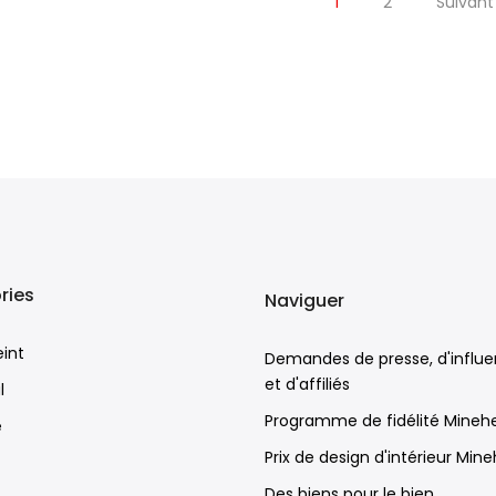
1
2
Suivant
ries
Naviguer
eint
Demandes de presse, d'influ
et d'affiliés
l
Programme de fidélité Mineh
e
Prix de design d'intérieur Min
Des biens pour le bien