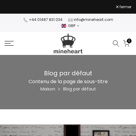
Passer
fermer
au
NaN jours NaN:NaN:NaN
NaN jours NaN:NaN:NaN
contenu
+44 01487 831 034
info@mineheart.com
GBP
0
Blog par défaut
Contenu de la page de sous-titre
Maison
Blog par défaut