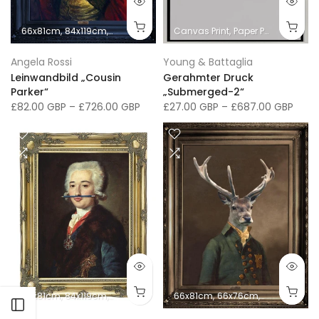
66x81cm
84x119cm
102x152cm
66x76cm
Canvas Print
91x117cm
Paper Print
107x137cm
41x
Angela Rossi
Young & Battaglia
Leinwandbild „Cousin
Gerahmter Druck
Parker“
„Submerged-2“
£82.00 GBP
–
£726.00 GBP
£27.00 GBP
–
£687.00 GBP
66x81cm
84x119cm
102x152cm
66x76cm
66x81cm
91x117cm
66x76cm
107x137cm
41x51cm
41x
Seitenleiste öffnen