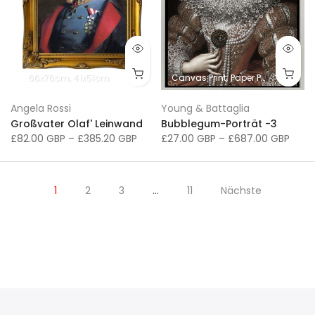
66x76cm
41x51cm
Canvas Print
Paper Print
Angela Rossi
Young & Battaglia
Großvater Olaf' Leinwand
Bubblegum-Porträt -3
£82.00 GBP
–
£385.20 GBP
£27.00 GBP
–
£687.00 GBP
1
2
3
…
11
Nächste