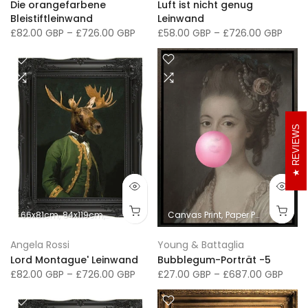
Die orangefarbene
Luft ist nicht genug
Bleistiftleinwand
Leinwand
£82.00 GBP
–
£726.00 GBP
£58.00 GBP
–
£726.00 GBP
REVIEWS
66x81cm
84x119cm
102x152cm
66x76cm
Canvas Print
91x117cm
Paper Print
107x137cm
41x
Angela Rossi
Young & Battaglia
Lord Montague' Leinwand
Bubblegum-Porträt -5
£82.00 GBP
–
£726.00 GBP
£27.00 GBP
–
£687.00 GBP