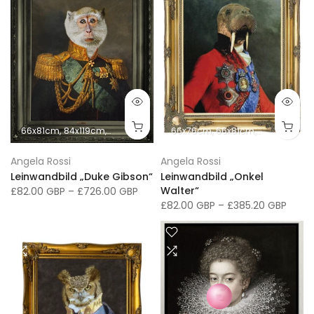
66x81cm
84x119cm
102x152cm
66x76cm
66x76cm
91x117cm
66x81cm
107x137cm
41x51cm
41x
Angela Rossi
Angela Rossi
Leinwandbild „Duke Gibson“
Leinwandbild „Onkel
Walter“
£82.00 GBP
–
£726.00 GBP
£82.00 GBP
–
£385.20 GBP