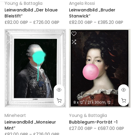
Young & Battaglia
Angela Rossi
Leinwandbild „Der blaue
Leinwandbild „Bruder
Bleistift“
Stanwick“
£82.00 GBP
–
£726.00 GBP
£82.00 GBP
–
£385.20 GBP
66x81cm
84x119cm
102x152cm
66x76cm
8 x 12" / 21 x 30cm
91x117cm
107x137cm
12 x 16" / 30 x 41cm
41x
Mineheart
Young & Battaglia
Leinwandbild „Monsieur
Bubblegum-Porträt -1
Mint“
£27.00 GBP
–
£687.00 GBP
£82.00 GBP
–
£726.00 GBP