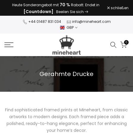
70 %
Heute Sonderangebot mit
Rabatt. Endet in
Zum
schließen
[Countdown]
. Beeilen Sie sich
Inhalt
springen
+44 01487 831 034
info@mineheart.com
GBP
0
Gerahmte Drucke
Find sophisticated framed prints at Mineheart, from classic
artworks to modern designs. Each framed piece adds a
polished, ready-to-hang elegance, perfect for enhancing
your home’s decor.