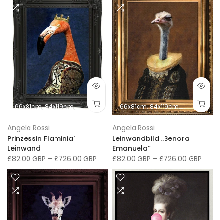
66x81cm
84x119cm
102x152cm
66x76cm
66x81cm
91x117cm
84x119cm
107x137cm
102x152cm
41x
Angela Rossi
Angela Rossi
Prinzessin Flaminia'
Leinwandbild „Senora
Leinwand
Emanuela“
£82.00 GBP
–
£726.00 GBP
£82.00 GBP
–
£726.00 GBP